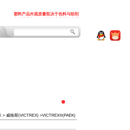
发改委划重点 这些化工新材料技术要火
塑料产品外观质量取决于色料与助剂
高分子尼龙板在航天技术方面的应用
聚氨酯保温材料诸多性能详解
一文掌握ASA与ABS的分类与应用范围
一文了解PPO加工改性
们
发改委划重点 这些化工新材料技术要火
色料与塑料原料、助剂之间的搭配关系
塑料产品外观质量取决于色料与助剂
塑料包装原料全析
聚氨酯保温材料诸多性能详解
造粒着色与色母着色有什么区别?
一文了解PPO加工改性
色母粒的基本成分简析
色料与塑料原料、助剂之间的搭配关系
懂车用塑料PC/ABS(含常见问题及解决方案)
塑料包装原料全析
【塑料之谜】一开冰箱门 居然全是塑料！
造粒着色与色母着色有什么区别?
塑料制品添加色母粒后常见的9大问题
色母粒的基本成分简析
塑料杰出功能及成型加工性 被广泛汽车、家电
懂车用塑料PC/ABS(含常见问题及解决方案)
高性能塑料可以代替金属用于汽车发动机周边
等行业
【塑料之谜】一开冰箱门 居然全是塑料！
碳纤维复合材料自行车发展优势
塑料制品添加色母粒后常见的9大问题
汽车应用中的工程塑料和特种塑料
塑料杰出功能及成型加工性 被广泛汽车、家电
示
>
威格斯(VICTREX)
>VICTREX®(PAEK)
作为一个塑料人 怎能不知这些塑料的成型工艺
高性能塑料可以代替金属用于汽车发动机周边
等行业
你知道吗？PTFE是“塑料王”
碳纤维复合材料自行车发展优势
塑料材料在家用小电器中的应用情况