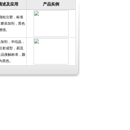
描述及应用
产品实例
汽车应用中的工程塑料和特种塑料
作为一个塑料人 怎能不知这些塑料的成型工艺
颗粒注塑，标准
你知道吗？PTFE是“塑料王”
耐磨添加剂，黑色
塑料材料在家用小电器中的应用情况
增强。
添加剂，半结晶，
注射成型，易流
食品接触标准，颜
为黑色。