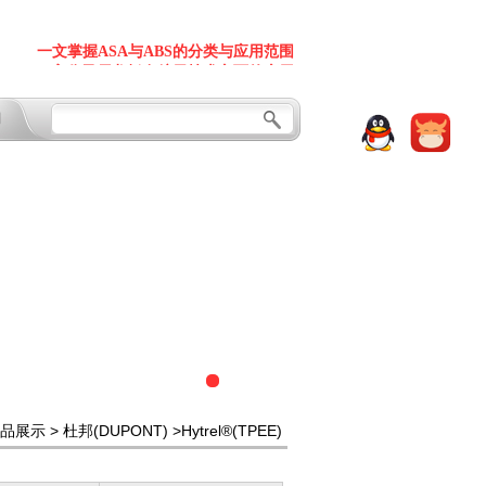
高分子尼龙板在航天技术方面的应用
一文掌握ASA与ABS的分类与应用范围
高分子尼龙板在航天技术方面的应用
发改委划重点 这些化工新材料技术要火
一文掌握ASA与ABS的分类与应用范围
塑料产品外观质量取决于色料与助剂
们
发改委划重点 这些化工新材料技术要火
聚氨酯保温材料诸多性能详解
塑料产品外观质量取决于色料与助剂
一文了解PPO加工改性
聚氨酯保温材料诸多性能详解
色料与塑料原料、助剂之间的搭配关系
一文了解PPO加工改性
塑料包装原料全析
色料与塑料原料、助剂之间的搭配关系
造粒着色与色母着色有什么区别?
塑料包装原料全析
色母粒的基本成分简析
造粒着色与色母着色有什么区别?
懂车用塑料PC/ABS(含常见问题及解决方案)
色母粒的基本成分简析
【塑料之谜】一开冰箱门 居然全是塑料！
懂车用塑料PC/ABS(含常见问题及解决方案)
塑料制品添加色母粒后常见的9大问题
【塑料之谜】一开冰箱门 居然全是塑料！
塑料杰出功能及成型加工性 被广泛汽车、家电
塑料制品添加色母粒后常见的9大问题
高性能塑料可以代替金属用于汽车发动机周边
等行业
塑料杰出功能及成型加工性 被广泛汽车、家电
品展示
>
杜邦(DUPONT)
>Hytrel®(TPEE)
碳纤维复合材料自行车发展优势
高性能塑料可以代替金属用于汽车发动机周边
等行业
汽车应用中的工程塑料和特种塑料
碳纤维复合材料自行车发展优势
作为一个塑料人 怎能不知这些塑料的成型工艺