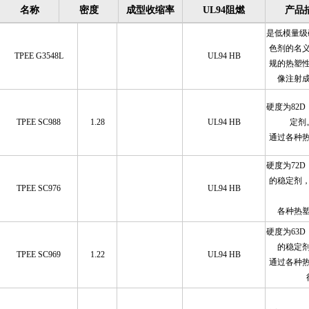
名称
密度
成型收缩率
UL94阻燃
产品
是低模量级
色剂的名
TPEE G3548L
UL94 HB
规的热塑
像注射
硬度为82
TPEE SC988
1.28
UL94 HB
定剂
通过各种
硬度为72
的稳定剂
TPEE SC976
UL94 HB
各种热
硬度为63
的稳定
TPEE SC969
1.22
UL94 HB
通过各种