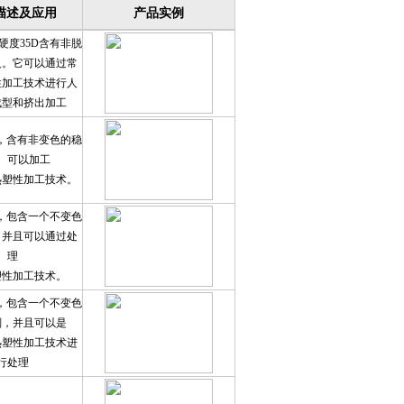
描述及应用
产品实例
汽车应用中的工程塑料和特种塑料
你知道吗？PTFE是“塑料王”
作为一个塑料人 怎能不知这些塑料的成型工艺
硬度35D含有非脱
塑料材料在家用小电器中的应用情况
你知道吗？PTFE是“塑料王”
义。它可以通过常
性加工技术进行人
塑料材料在家用小电器中的应用情况
成型和挤出加工
D，含有非变色的稳
。可以加工
热塑性加工技术。
D，包含一个不变色
，并且可以通过处
理
塑性加工技术。
D，包含一个不变色
剂，并且可以是
热塑性加工技术进
行处理