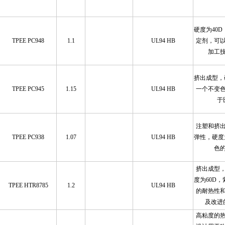
硬度为40
TPEE PC948
1.1
UL94 HB
定剂，可
加工
挤出成型，
TPEE PC945
1.15
UL94 HB
一个不变
于
注塑和挤
TPEE PC938
1.07
UL94 HB
弹性，硬度
色
挤出成型
度为60D
TPEE HTR8785
1.2
UL94 HB
的耐热性
及改进
高粘度的