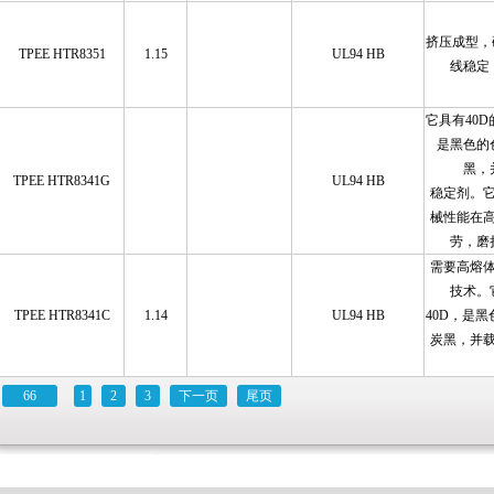
挤压成型，
TPEE HTR8351
1.15
UL94 HB
线稳定
它具有40
是黑色的
黑，
TPEE HTR8341G
UL94 HB
稳定剂。
械性能在
劳，磨
需要高熔
技术。
TPEE HTR8341C
1.14
UL94 HB
40D，是
炭黑，并
66
1
2
3
下一页
尾页