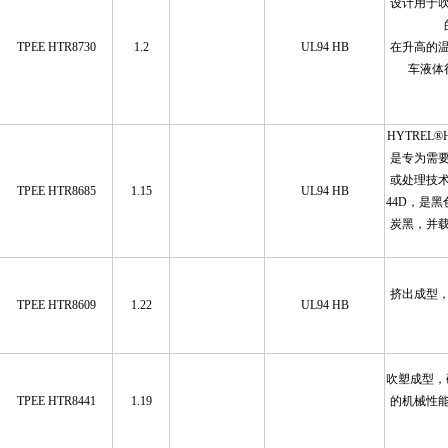
设计用于
TPEE HTR8730
1.2
UL94 HB
在升高的
车液体
HYTREL®H
是专为需
或处理技
TPEE HTR8685
1.15
UL94 HB
44D，是
炭黑，并
挤出成型
TPEE HTR8609
1.22
UL94 HB
吹塑成型，
TPEE HTR8441
1.19
的机械性