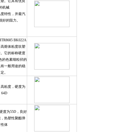
吹塑。它具有优良
的机械
温度特性，并最汽
很好的阻力。
TR8685 BK022A
要高熔体粘度吹塑
术。它的标称硬度
黑色的色素细粒径的
载有一般用途的稳
定。
，高粘度，硬度为
64D
硬度为55D，良好
能，热塑性聚酯弹
性体