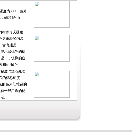
硬度为30D，紫外
，增塑剂自由
D的标称肖氏硬度，
色素细粒径的炭
并含有通用
它显示出优异的机
高温下，优异的疲
损和耐油脂性
体粘度吹塑或处理
它的标称硬度
黑色的色素细粒径的
载有一般用途的稳
定。